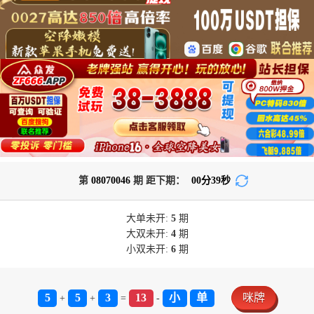
第
08070046
期 距下期：
00
分
39
秒
大单
未开:
5
期
大双
未开:
4
期
小双
未开:
6
期
5
5
3
13
小
单
咪牌
+
+
=
-