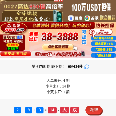
第
61768
期 距下期：
00
分
34
秒
大单
未开:
4
期
小单
未开:
14
期
小双
未开:
1
期
2
9
3
14
大
双
咪牌
+
+
=
-