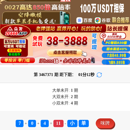
第
3467371
期 距下期：
01
分
12
秒
大单
未开:
1
期
大双
未开:
2
期
小双
未开:
4
期
7
0
4
11
小
单
咪牌
+
+
=
-