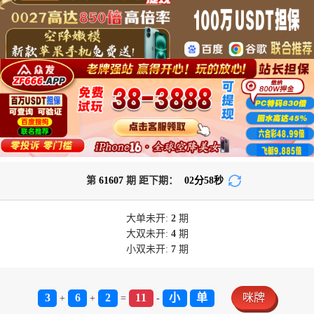
第
61607
期 距下期：
02
分
58
秒
大单
未开:
2
期
大双
未开:
4
期
小双
未开:
7
期
3
6
2
11
小
单
咪牌
+
+
=
-