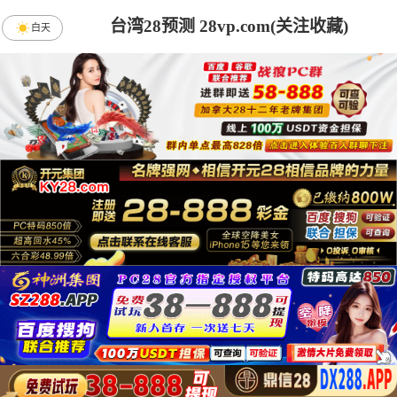
台湾28预测 28vp.com(关注收藏)
白天